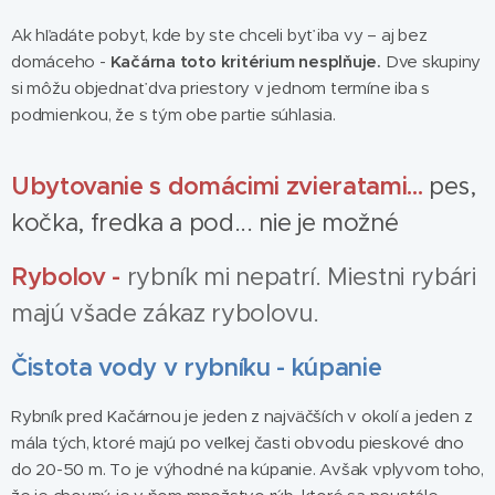
Ak hľadáte pobyt, kde by ste chceli byť iba vy – aj bez
domáceho -
Kačárna toto kritérium nesplňuje.
Dve skupiny
si môžu objednať dva priestory v jednom termíne iba s
podmienkou, že s tým obe partie súhlasia.
Ubytovanie s domácimi zvieratami...
pes,
kočka, fredka a pod... nie je možné
Rybolov -
rybník mi nepatrí. Miestni rybári
majú všade zákaz rybolovu.
Čistota vody v rybníku - kúpanie
Rybník pred Kačárnou je jeden z najväčších v okolí a jeden z
mála tých, ktoré majú po veľkej časti obvodu pieskové dno
do 20-50 m. To je výhodné na kúpanie. Avšak vplyvom toho,