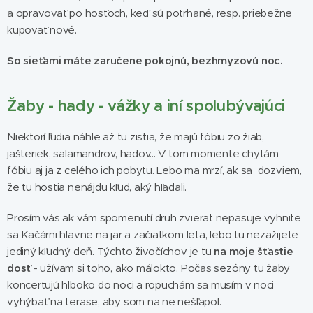
a opravovať po hosťoch, keď sú potrhané, resp. priebežne
kupovať nové.
So sieťami máte zaručene pokojnú, bezhmyzovú noc.
Žaby - hady - vážky a iní spolubývajúci
Niektorí ľudia náhle až tu zistia, že majú fóbiu zo žiab,
jašteriek, salamandrov, hadov... V tom momente chytám
fóbiu aj ja z celého ich pobytu. Lebo ma mrzí, ak sa dozviem,
že tu hostia nenájdu kľud, aký hľadali.
Prosím vás ak vám spomenutí druh zvierat nepasuje vyhnite
sa Kačárni hlavne na jar a začiatkom leta, lebo tu nezažijete
jediný kľudný deň. Týchto živočíchov je tu
na moje šťastie
dosť
- užívam si toho, ako málokto. Počas sezóny tu žaby
koncertujú hlboko do noci a ropuchám sa musím v noci
vyhýbať na terase, aby som na ne nešľapol.