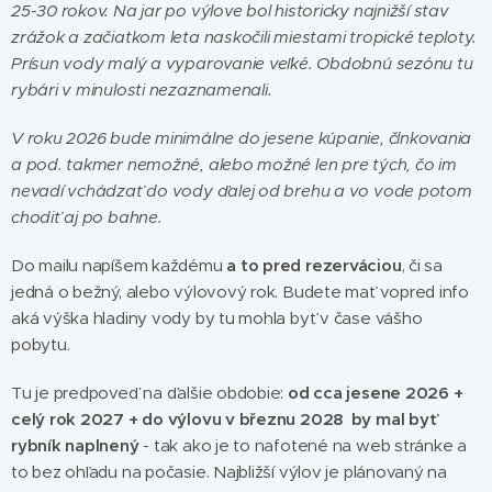
25-30 rokov. Na jar po výlove bol historicky najnižší stav
zrážok a začiatkom leta naskočili miestami tropické teploty.
Prísun vody malý a vyparovanie veľké. Obdobnú sezónu tu
rybári v minulosti nezaznamenali.
V roku 2026 bude minimálne do jesene kúpanie, člnkovania
a pod. takmer nemožné, alebo možné len pre tých, čo im
nevadí vchádzať do vody ďalej od brehu a vo vode potom
chodiť aj po bahne.
Do mailu napíšem každému
a to pred rezerváciou
, či sa
jedná o bežný, alebo výlovový rok. Budete mať vopred info
aká výška hladiny vody by tu mohla byť v čase vášho
pobytu.
Tu je predpoveď na ďalšie obdobie:
od cca jesene 2026 +
celý rok 2027 + do výlovu v březnu 2028 by mal byť
rybník naplnený
- tak ako je to nafotené na web stránke a
to bez ohľadu na počasie. Najbližší výlov je plánovaný na