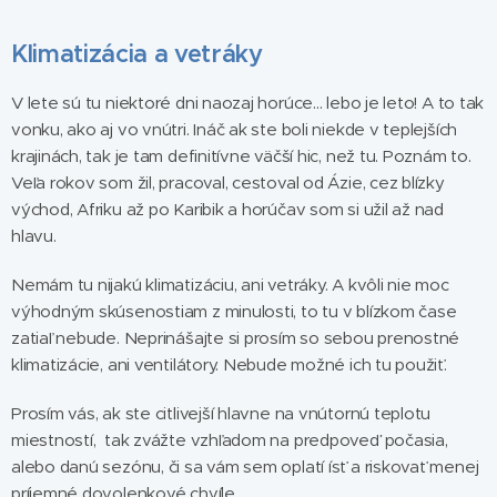
Klimatizácia a vetráky
V lete sú tu niektoré dni naozaj horúce... lebo je leto! A to tak
vonku, ako aj vo vnútri. Ináč ak ste boli niekde v teplejších
krajinách, tak je tam definitívne väčší hic, než tu. Poznám to.
Veľa rokov som žil, pracoval, cestoval od Ázie, cez blízky
východ, Afriku až po Karibik a horúčav som si užil až nad
hlavu.
Nemám tu nijakú klimatizáciu, ani vetráky. A kvôli nie moc
výhodným skúsenostiam z minulosti, to tu v blízkom čase
zatiaľ nebude. Neprinášajte si prosím so sebou prenostné
klimatizácie, ani ventilátory. Nebude možné ich tu použiť.
Prosím vás, ak ste citlivejší hlavne na vnútornú teplotu
miestností, tak zvážte vzhľadom na predpoveď počasia,
alebo danú sezónu, či sa vám sem oplatí ísť a riskovať menej
príjemné dovolenkové chvíle.