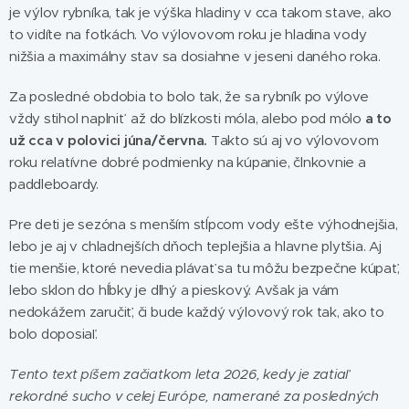
je výlov rybníka, tak je výška hladiny v cca takom stave, ako
to vidíte na fotkách. Vo výlovovom roku je hladina vody
nižšia a maximálny stav sa dosiahne v jeseni daného roka.
Za posledné obdobia to bolo tak, že sa rybník po výlove
vždy stihol naplniť až do blízkosti móla, alebo pod mólo
a to
už cca v polovici júna/června.
Takto sú aj vo výlovovom
roku relatívne dobré podmienky na kúpanie, člnkovnie a
paddleboardy.
Pre deti je sezóna s menším stĺpcom vody ešte výhodnejšia,
lebo je aj v chladnejších dňoch teplejšia a hlavne plytšia. Aj
tie menšie, ktoré nevedia plávať sa tu môžu bezpečne kúpať,
lebo sklon do hĺbky je dlhý a pieskový. Avšak ja vám
nedokážem zaručiť, či bude každý výlovový rok tak, ako to
bolo doposiaľ.
Tento text píšem začiatkom leta 2026, kedy je zatiaľ
rekordné sucho v celej Európe, namerané za posledných