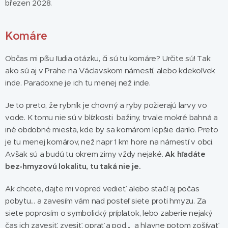
březen 2028.
Komáre
Občas mi píšu ľudia otázku, či sú tu komáre? Určite sú! Tak
ako sú aj v Prahe na Václavskom námestí, alebo kdekoľvek
inde. Paradoxne je ich tu menej než inde.
Je to preto, že rybník je chovný a ryby požierajú larvy vo
vode. K tomu nie sú v blízkosti bažiny, trvale mokré bahná a
iné obdobné miesta, kde by sa komárom lepšie darilo. Preto
je tu menej komárov, než napr 1 km hore na námestí v obci.
Avšak sú a budú tu okrem zimy vždy nejaké.
Ak hľadáte
bez-hmyzovú lokalitu, tu taká nie je.
Ak chcete, dajte mi vopred vedieť, alebo stačí aj počas
pobytu... a zavesím vám nad posteľ siete proti hmyzu. Za
siete poprosím o symbolický príplatok, lebo zaberie nejaký
čas ich zavesiť, zvesiť, oprať a pod... a hlavne potom zošívať