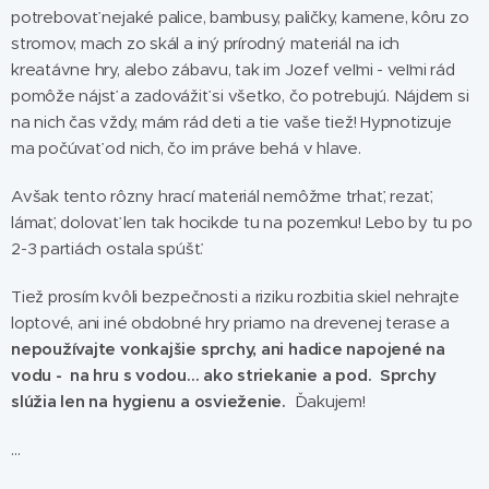
potrebovať nejaké palice, bambusy, paličky, kamene, kôru zo
stromov, mach zo skál a iný prírodný materiál na ich
kreatávne hry, alebo zábavu, tak im Jozef veľmi - veľmi rád
pomôže nájsť a zadovážiť si všetko, čo potrebujú. Nájdem si
na nich čas vždy, mám rád deti a tie vaše tiež! Hypnotizuje
ma počúvať od nich, čo im práve behá v hlave.
Avšak tento rôzny hrací materiál nemôžme trhať, rezať,
lámať, dolovať len tak hocikde tu na pozemku! Lebo by tu po
2-3 partiách ostala spúšť.
Tiež prosím kvôli bezpečnosti a riziku rozbitia skiel nehrajte
loptové, ani iné obdobné hry priamo na drevenej terase a
nepoužívajte vonkajšie sprchy, ani hadice napojené na
vodu - na hru s vodou... ako striekanie a pod. Sprchy
slúžia len na hygienu a osvieženie.
Ďakujem!
...