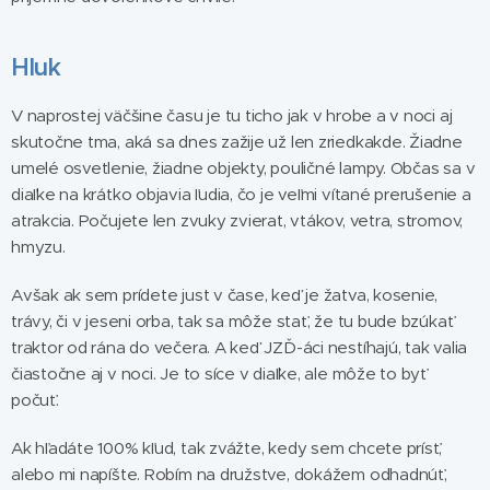
Hluk
V naprostej väčšine času je tu ticho jak v hrobe a v noci aj
skutočne tma, aká sa dnes zažije už len zriedkakde. Žiadne
umelé osvetlenie, žiadne objekty, pouličné lampy. Občas sa v
diaľke na krátko objavia ľudia, čo je veľmi vítané prerušenie a
atrakcia. Počujete len zvuky zvierat, vtákov, vetra, stromov,
hmyzu.
Avšak ak sem prídete just v čase, keď je žatva, kosenie,
trávy, či v jeseni orba, tak sa môže stať, že tu bude bzúkať
traktor od rána do večera. A keď JZĎ-áci nestíhajú, tak valia
čiastočne aj v noci. Je to síce v diaľke, ale môže to byť
počuť.
Ak hľadáte 100% kľud, tak zvážte, kedy sem chcete prísť,
alebo mi napíšte. Robím na družstve, dokážem odhadnúť,