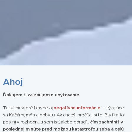
Ahoj
Ďakujem ti za záujem o ubytovanie
Tu sú niektoré hlavne aj
negatívne informácie
– týkajúce
sa Kačárni, mňa a pobytu. Ak chceš, prečítaj si to. Buď ťa to
posilní v rozhodnutí sem ísť, alebo odradí...
čím zachrániš v
poslednej minúte pred možnou katastrofou seba a celú