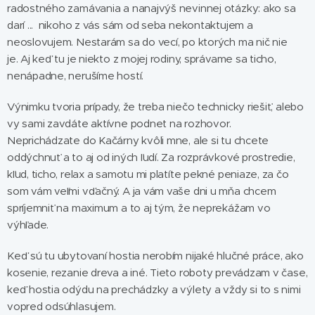
radostného zamávania a nanajvýš nevinnej otázky: ako sa
darí ... nikoho z vás sám od seba nekontaktujem a
neoslovujem. Nestarám sa do vecí, po ktorých ma nič nie
je. Aj keď tu je niekto z mojej rodiny, správame sa ticho,
nenápadne, nerušíme hostí.
Výnimku tvoria prípady, že treba niečo technicky riešiť, alebo
vy sami zavdáte aktívne podnet na rozhovor.
Neprichádzate do Kačárny kvôli mne, ale si tu chcete
oddýchnuť a to aj od iných ľudí. Za rozprávkové prostredie,
kľud, ticho, relax a samotu mi platíte pekné peniaze, za čo
som vám veľmi vďačný. A ja vám vaše dni u mňa chcem
spríjemniť na maximum a to aj tým, že neprekážam vo
výhľade.
Keď sú tu ubytovaní hostia nerobím nijaké hlučné práce, ako
kosenie, rezanie dreva a iné. Tieto roboty prevádzam v čase,
keď hostia odýdu na prechádzky a výlety a vždy si to s nimi
vopred odsúhlasujem.