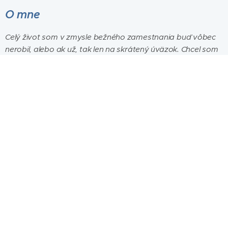
O mne
Celý život som v zmysle bežného zamestnania buď vôbec
nerobil, alebo ak už, tak len na skrátený úväzok. Chcel som
žiť a nie len prežívať. Na to treba čas a priestor pre seba a
nie pre nejaký skostnatený politický, či spoločenský systém,
korporát, alebo bežiaci pás.
Môj životný štýl nebol a doposiaľ nie je pre mňa jednoduchý.
Vyštartoval som z chudoby a všetko od piky som škrábal,
kde sa dalo. Viac krát som totálne skrachoval, stratil
takmer všetko a začal stavať na nohy moju utópiu na
novo.
A ani teraz to nie je žiadna prechádzka rajom, hoci si
myslím, že Kačárna a jej okolie je doslova raj. No za tento
typ luxus treba platiť vysokú, hlavne psychologickú daň vo
forme neustále prítomného čierneho mraku z toho, či veci