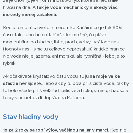
že je chovný, je v ňom množstvo rýb, ktoré sa neustále
hrabú na dne.
A tak je voda mechanicky niekedy viac,
inokedy menej zakalená.
Keď k tomu fúka vietor smerom ku Kačárni, čo je tak 50%
času, tak ku brehu dotlačí všetko možné, čo pláva
momentálne na hladine, lístie, prach, vetvy... vrátane rias.
Hodnoty rias - siníc tu celkovo nepresahujú kritické hranice.
No voda nie je jazerná, ani morská, ale rybničná - lebo je to
rybník.
Ak očakávate kryštáľovo čistú vodu, tu ju
na moje veľké
šťastie
nenájdete... lebo ak by tu bola príliš čistá voda, tak by
tu bolo všade príliš veľa ľudí, príliš veľa hluku, stresu, chaosu a
to by viac nebola ľudoprázdna Kačárna.
Stav hladiny vody
1x za 2 roky sa robí výlov, väčšinou na jar v marci.
Keď nie