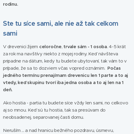
rodinu.
Ste tu síce sami, ale nie až tak celkom
sami
V drevenici žijem
celoročne
,
trvale sám - 1 osoba
. 4-5 krát
za rok ma navštívy niekto z mojej rodiny. Keď návšteva
pripadne na dátum, kedy tu budete ubytovaní, tak vám to v
prípade, že sa to dozviem včas vopred oznámim.
Počas
jedného termínu prenajímam drevenicu len 1 parte a to aj
vtedy, keď skupinu tvorí iba jedna osoba a to aj len na 1
deň.
Ako hostia - partia tu budete síce vždy len sami, no celkovo
aj so mnou. Keď sú tu hostia, tak sa presúvam do
neobsadenej, separovanej časti domu.
Neruším ... a nad hranicu bežného pozdravu, úsmevu,