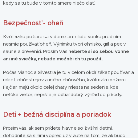
kedy sa tu bude v tomto smere niečo diať.
Bezpečnosť - oheň
Kvôli riziku požiaru sa v dome ani nikde vonku pred ním
nesmie používať oheň. Výnimku tvorí ohnisko, gril a pec v
saune a drevenici. Prosím Vás
neberte si so sebou vonne
ani iné sviečky, nebude možné ich tu použiť.
Počas Vianoc a Silvestra je tu v celom okolí zákaz používania
rakiet, ohňostrojov a iného ohňového, kvôli riziku požiaru.
Fajčiari majú okolo celej chaty miesta na sedenie, kde
nefúka vietor, neprší a je odtiaľ dobrý výhľad do prírody.
Deti + bežná disciplína a poriadok
Prosím vás, ak sem prídete hlavne so živšími deťmi,
dohodnite sa s nimi vopred už v aute na tom, že ak budú